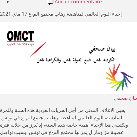
l’article
de
sur
Aucun commentaire
بيان
l’article
إحياء اليوم العالمي لمناهضة رهاب مجتمع الم-ع 17 ماي 2021
صحفي
|
الكوفيد
يقتل،
قمع
الدولة
يقتل،
والكراهية
تقتل
بيان صحفي
يحيي الائتلاف المدني من أجل الحريات الفردية هذه السنة وللمرة
السادسة، اليوم العالمي لمناهضة رهاب مجتمع الم-ع في تونس.
ويكتسي هذا الإحياء أهمية خاصة هذه السنة، إذ نُبرز من خلاله فترة
عصيبة مرّ ومازال يمر بها مجتمع الم-ع في تونس، بسبب تواصل