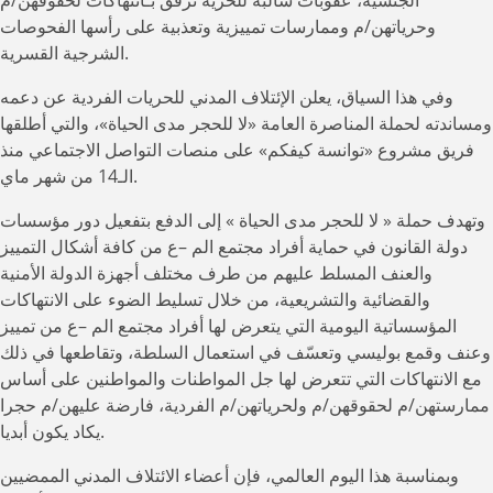
الجنسية، عقوبات سالبة للحرية ترفق بـانتهاكات لحقوقهن/م
وحرياتهن/م وممارسات تمييزية وتعذبية على رأسها الفحوصات
الشرجية القسرية.
وفي هذا السياق، يعلن الإئتلاف المدني للحريات الفردية عن دعمه
ومساندته لحملة المناصرة العامة «لا للحجر مدى الحياة»، والتي أطلقها
فريق مشروع «توانسة كيفكم» على منصات التواصل الاجتماعي منذ
الـ14 من شهر ماي.
وتهدف حملة « لا للحجر مدى الحياة » إلى الدفع بتفعيل دور مؤسسات
دولة القانون في حماية أفراد مجتمع الم –ع من كافة أشكال التمييز
والعنف المسلط عليهم من طرف مختلف أجهزة الدولة الأمنية
والقضائية والتشريعية، من خلال تسليط الضوء على الانتهاكات
المؤسساتية اليومية التي يتعرض لها أفراد مجتمع الم –ع من تمييز
وعنف وقمع بوليسي وتعسّف في استعمال السلطة، وتقاطعها في ذلك
مع الانتهاكات التي تتعرض لها جل المواطنات والمواطنين على أساس
ممارستهن/م لحقوقهن/م ولحرياتهن/م الفردية، فارضة عليهن/م حجرا
يكاد يكون أبديا.
وبمناسبة هذا اليوم العالمي، فإن أعضاء الائتلاف المدني الممضيين