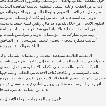
حول مناهضة التعذيب والعنف المؤسساتي والضرورة الملحة لمكافحة
الإفلات من العقاب. وعليه، تسعى المنظمة العالمية لمناهضة التعذيب
من خلال دعم الإتحاد الأوروبي والوكالة السويسرية للتنمية والتعاون
الدولي إلى المساهمة في الحد من إنتهاكات المؤسسات العمومية
لحقوق الإنسان من خلال تقديم دعم مالي وتقني لستة جمعيات محلية
في المناطق الداخلية والأحياء المهمشة لخوض مبادرات وساطة
ومناصرة تشاركية تجاه مؤسسات الدولة والمواطنين باستخدام
أساليب مبتكرة بهدف « التصدي للعنف المؤسساتي في المناطق
الداخلية والأحياء المهمشة. «
إن المنظمة العالمية لمناهضة التعذيب والمنظمات الشريكة تؤكد
عزمها دعم استمرارية المبادرات الداعية إلى إعادة النظر في سياسات
الحوكمة الأمنية والحفاظ على الكرامة الإنسانية من خلال التصدي
للعنف المؤسساتي ومكافحة ثقافة الإفلات من العقاب. وعليه فإنها
تتشرف بدعوتكم لحضور النقطة الإعلامية حول تقديم المشاريع المزمع
إنجازها وذلك يوم الجمعة 4 جوان بنزل ڤولدن توليب المشتل بتونس
بداية من الساعة العاشرة صباحا.
لمزيد من المعلومات، الرجاء الإتصال ب: