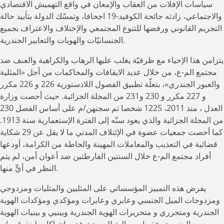
سياسات الإفلات من العقاب والإمعان في واقع التهميش الاقتصادي
والاجتماعي، زادته جائحة الكوفيد-19 اجحافا، وتمسّك الدولة بتأبيد حالة
التجريم القانوني ورفضها للتنوع المجتمعي والإختلاف والاعتراف بجميع
الجنسانيّات والهويات والتعابير الجندرية.
يتزامن هذا الإحياء مع ظرفيّة يغلب عليها الرهاب والكراهية والعنف ضد
مجتمع الم-ع، من خلال عديد الايقافات والمحاكمات من أجل «المثلية
والعبور الجندري»، بتعلّة تطبيق الفصول اللادستورية 226 و 226 مكرر
و 227 مكرر و 230 و231 من المجلة الجزائية. حيث أحصت وزارة
العدل ، منذ 2011، 1225 شخصا تم سجنهن/م على أساس الفصل 230
من المجلة الجزائية والذي يعود سنّه إلى الفترة الإستعمارية سنة 1913.
كما أحصت جمعيات عضوة في الإئتلاف المدني ما لا يقل عن 29 شكاية
قضائية في التعذيب والمعاملات المهينة والحاطة من الكرامة، أودعها
أفراد مجتمع الم-ع خلال السنتين الفارطتين ضد أعوان أمن، لم يتم
النظر في أيٍّ منها.
يفرض هذه التمييز المؤسساتي على المثليين والمثليات ومزدوجي
ومزدوجات الميل الجنسي وعابري وعابرات ومؤكدي ومؤكدات الهوية
الجندرية ومتحرري و متحريرات الهوية الجندرية وبينيي و بينيات الهوية