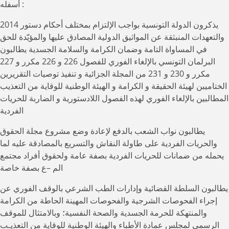
أسفله :
يذكرون الدولة التونسية بواجب الإلتزام بمختلف أحكام دستور 2014
والتعهدات المنبثقة عن المواثيق الدولية المصادق عليها والمؤيّدة للحق
في المساواة التامة وضمان الكرامة والسلامة الجسدية يطالبون
البرلمان التونسي بالإلغاء الفوري للفصول 226 و 226 مكرر و 227
مكرر و 230 و 231 من المجلة الجزائية و تنفيذ توصيات التقريرين
الختاميبن لهيئة الحقيقة و الكرامة و الهيئة الوطنية للوقاية من التعذيب
المطالبين بالإلغاء الفوري لهذه الفصول اللادستورية و الضاربة للحريات
الفردية
يطالبون نواب الشعب بالدفع لإعادة وضع مشروع مجلة الحقوق
والحريات الفردية على طاولة النقاش والتسريع بالمصادقة عليه لما
يحمله من ضمانات للحريات الفردية بصفة عامة ولحقوق أفراد مجتمع
الم –ع بصفة خاصة
يطالبون السلطة القضائية وإدارات الطب الشرعي بالوقف الفوري عن
إجراء الفحوصات الشرجية والفحوصات المهينة الحاطة من الكرامة
والمنتهكة للحرمة الجسدية والصحة النفسية؛ وبالامتثال للموقف
الرسمي لمجلس عمادة الأطباء والهيئة الوطنية للوقاية من التعذيـب