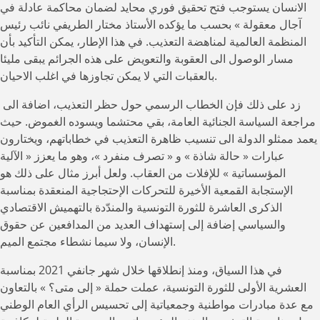
الانسان يستوجب فتح تحقيق فوري محايد لضمان محاكمة عادلة في
آجال معقولة » بحسب ما يؤكده الأستاذ مختار الطريفي نائب رئيس
المنظمة العالمية لمناهضة التعذيب. في هذا الإطار، يمكن التأكيد بأن
مسار الوصول الى العقوبة والتعويض على هذه الجرائم يبقى مليئا
بالعقبات التي لا يمكن تجاوزها في اغلب الاحيان.
زد على ذلك فإن الخطاب الرسمي حول حظر التعذيب، اضافة الى
مراجعة السياسة الجنائية العامة، بقي محتشما ويسوده الغموض. حيث
يعمد ممثلو الدولة الى تنسيب ظاهرة التعذيب في خطاباتهم، ويختارون
عبارات « حالة شاذة » و « تصرف منفرد »، وهو ما يعزز « الآلية
المؤسساتية » للإفلات من العقاب. ولعل أبرز مثال على ذلك هو
الإستجابة القمعية الأخيرة للتحركات الإحتجاجية المنعقدة بمناسبة
الذكرى العاشرة للثورة التونسية والمندّدة بالتهميش الاقتصادي
والسياسي إضافة إلى إستهداف العديد من المدافعين عن حقوق
الإنسان، ولا سيما نشطاء مجتمع الميم.
في هذا السياق، ومنذ إنطلاقها خلال شهر جانفي 2021 بمناسبة
العشرية الأولى للثورة التونسية، عملت حملة « إلى متى؟ » بالتعاون
مع عدة مبادرات مواطنية وجمعياتية إلى تحسيس الرأي العام الوطني