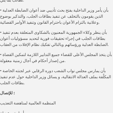
تطالب بما يلي:
• بأن يأمر وزير الداخلية بفتح بحث تأديبي ضد أعوان الضابطة العدلية
الذين يقومون بالتخلف عن تنفيذ بطاقات الجلب، والتذكير بوضوح
وعلانية بالتزام الأعوان باحترام القانون وتنفيذ الأوامر القضائية.
• بأن ينظر وكلاء الجمهورية المعنيون بالشكاوى المتعلقة بعدم تنفيذ
بطاقات الجلب في إجراء تحقيقات فورية لتحديد مسؤوليات أعوان
الضابطة العدلية ورؤسائهم وبالتالي تفكيك نظام الإفلات من العقاب.
• بأن يتخذ المجلس الأعلى للقضاء جميع التدابير اللازمة لتمكين القضاة
من إصدار أحكام في آجال زمنية معقولة.
• بأن يمارس مجلس نواب الشعب دوره الرقابي عبر لجنته الخاصة
المكلّفة بملف العدالة الانتقالية، و يسائل وزير الداخلية حول عدم تنفيذ
بطاقات الجلب.
للإتصال :
المنظمة العالمية لمناهضة التعذيب