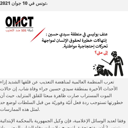
تونس في 10 جوان 2021،
بوليسي
في
منطقة
سيدي
حسين:
إنتهاكات
خطيرة
لحقوق
الإنسان
لمواجهة
تحركات
إحتجاجية
تعرب المنظمة العالمية لمناهضة التعذيب عن قلقها الشديد إزاء
مواطنية.إلى
الأحداث الأخيرة بمنطقة سيدي حسين جراء وفاة شاب. إن حالات
متى؟
الموت المستراب صارت ظاهرة مبعثا للقلق المتزايد، حيث أن
خطورتها تستوجب ردة فعل آنيّة وفوريّة من قبل السلطات لوضع حد
لمثل هذه الممارسات.
وفقا لعديد الوسائل الإعلامية، فإن وكيل الجمهورية بالمحكمة الإبتدائية
بتونس 2 أذِن بفتح تحقيق لتوضيح ملابسات وفاة الشاب المعني. وإذ