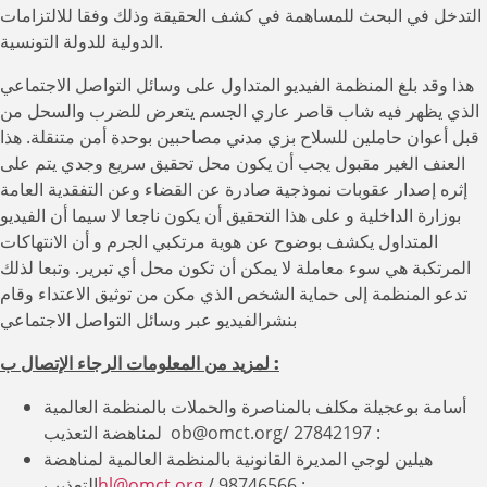
التدخل في البحث للمساهمة في كشف الحقيقة وذلك وفقا للالتزامات
الدولية للدولة التونسية.
هذا وقد بلغ المنظمة الفيديو المتداول على وسائل التواصل الاجتماعي
الذي يظهر فيه شاب قاصر عاري الجسم يتعرض للضرب والسحل من
قبل أعوان حاملين للسلاح بزي مدني مصاحبين بوحدة أمن متنقلة. هذا
العنف الغير مقبول يجب أن يكون محل تحقيق سريع وجدي يتم على
إثره إصدار عقوبات نموذجية صادرة عن القضاء وعن التفقدية العامة
بوزارة الداخلية و على هذا التحقيق أن يكون ناجعا لا سيما أن الفيديو
المتداول يكشف بوضوح عن هوية مرتكبي الجرم و أن الانتهاكات
المرتكبة هي سوء معاملة لا يمكن أن تكون محل أي تبرير. وتبعا لذلك
تدعو المنظمة إلى حماية الشخص الذي مكن من توثيق الاعتداء وقام
بنشرالفيديو عبر وسائل التواصل الاجتماعي
لمزيد من المعلومات الرجاء الإتصال ب :
أسامة بوعجيلة مكلف بالمناصرة والحملات بالمنظمة العالمية
لمناهضة التعذيب ob@omct.org/ 27842197 :
هيلين لوجي المديرة القانونية بالمنظمة العالمية لمناهضة
/ 98746566 :
hl@omct.org
التعذيب