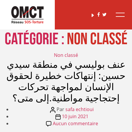
Catégorie :
Non classé
Catégories
Non classé
عنف بوليسي في منطقة سيدي
حسين: إنتهاكات خطيرة لحقوق
الإنسان لمواجهة تحركات
إحتجاجية مواطنية.إلى متى؟
Auteur
Par
safa echtioui
de
Date
10 juin 2021
l’article
de
sur
Aucun commentaire
عنف
l’article