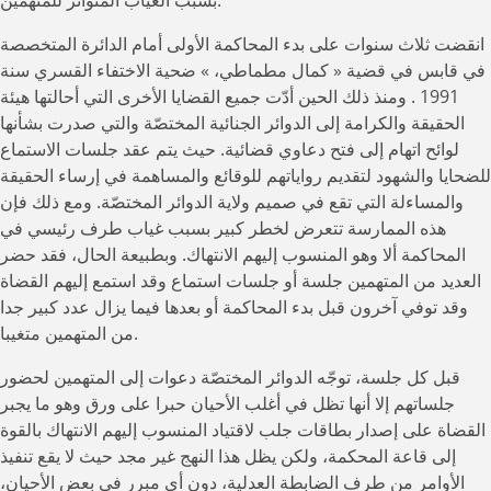
بسبب الغياب المتواتر للمتهمين.
انقضت ثلاث سنوات على بدء المحاكمة الأولى أمام الدائرة المتخصصة
في قابس في قضية « كمال مطماطي، » ضحية الاختفاء القسري سنة
1991 . ومنذ ذلك الحين أدّت جميع القضايا الأخرى التي أحالتها هيئة
الحقيقة والكرامة إلى الدوائر الجنائية المختصّة والتي صدرت بشأنها
لوائح اتهام إلى فتح دعاوي قضائية. حيث يتم عقد جلسات الاستماع
للضحايا والشهود لتقديم رواياتهم للوقائع والمساهمة في إرساء الحقيقة
والمساءلة التي تقع في صميم ولاية الدوائر المختصّة. ومع ذلك فإن
هذه الممارسة تتعرض لخطر كبير بسبب غياب طرف رئيسي في
المحاكمة ألا وهو المنسوب إليهم الانتهاك. وبطبيعة الحال، فقد حضر
العديد من المتهمين جلسة أو جلسات استماع وقد استمع إليهم القضاة
وقد توفي آخرون قبل بدء المحاكمة أو بعدها فيما يزال عدد كبير جدا
من المتهمين متغيبا.
قبل كل جلسة، توجّه الدوائر المختصّة دعوات إلى المتهمين لحضور
جلساتهم إلا أنها تظل في أغلب الأحيان حبرا على ورق وهو ما يجبر
القضاة على إصدار بطاقات جلب لاقتياد المنسوب إليهم الانتهاك بالقوة
إلى قاعة المحكمة، ولكن يظل هذا النهج غير مجد حيث لا يقع تنفيذ
الأوامر من طرف الضابطة العدلية، دون أي مبرر في بعض الأحيان،