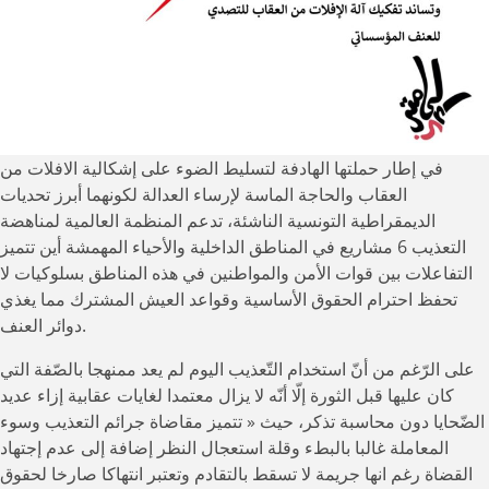
متى؟ »
وتساند
تفكيك
آلة
الإفلات
من
العقاب
في إطار حملتها الهادفة لتسليط الضوء على إشكالية الافلات من
للتصدي
العقاب والحاجة الماسة لإرساء العدالة لكونهما أبرز تحديات
للعنف
الديمقراطية التونسية الناشئة، تدعم المنظمة العالمية لمناهضة
المؤسساتي
التعذيب 6 مشاريع في المناطق الداخلية والأحياء المهمشة أين تتميز
التفاعلات بين قوات الأمن والمواطنين في هذه المناطق بسلوكيات لا
تحفظ احترام الحقوق الأساسية وقواعد العيش المشترك مما يغذي
دوائر العنف.
على الرّغم من أنّ استخدام التّعذيب اليوم لم يعد ممنهجا بالصّفة التي
كان عليها قبل الثورة إلّا أنّه لا يزال معتمدا لغايات عقابية إزاء عديد
الضّحايا دون محاسبة تذكر، حيث « تتميز مقاضاة جرائم التعذيب وسوء
المعاملة غالبا بالبطء وقلة استعجال النظر إضافة إلى عدم إجتهاد
القضاة رغم انها جريمة لا تسقط بالتقادم وتعتبر انتهاكا صارخا لحقوق