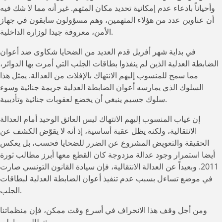
وأحياناً بادعاء عدم إمكانية تحديد مكان المتهم. غير أنه مما لا شك فيه
أن عناوين عدد من هؤلاء المتهمين، وهم مسؤولون سابقون في جهاز
الأمن، معروفة جيدا لوزارة الداخلية.
في بداية شهر أفريل قدم العديد من الضحايا شكاوى ضد أعوان
الضابطة العدلية الذين لم ينفذوا بطاقات الجلب التي أمرت بها الدوائر،
مما سمح للمنسوب إليهم الانتهاك بالإفلات من العدالة. يمثل هذا
السلوك الذي يمارسه أعوان الضابطة العدلية جريمة جنائية وسوء
سلوك جسيم ينبغي أن يخضع لعقوبات جنائية وتأديبية.
إن غياب المنسوب إليهم الانتهاك ليس العائق الوحيد أمام العدالة
الانتقالية، ولكنه يظل عقبة أساسية، إذ أنه لا يقوّض الكشف عن
الحقيقة والتعويض المشروع عن الضرر للضحايا فحسب، بل يعكس
أيضا استمرار وجود عدالة مزدوجة كان القطع معها أبرز مطالب ثورة
2011. وبعيداً عن العدالة الانتقالية، فإن سيادة القانون التونسي صارت
في موضع تساءل بسبب عدم تنفيذ أعوان الضابطة العدلية لبطاقات
الجلب.
ومن أجل وقف هذا الانحراف في أسرع وقت ممكن، فإن منظماتنا