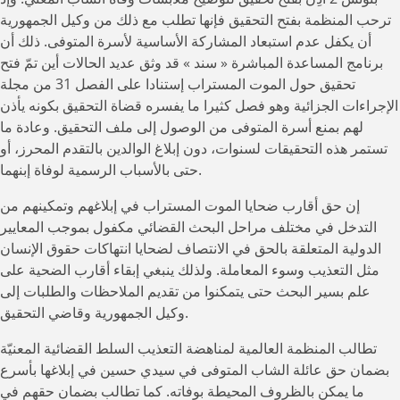
ترحب المنظمة بفتح التحقيق فإنها تطلب مع ذلك من وكيل الجمهورية
أن يكفل عدم استبعاد المشاركة الأساسية لأسرة المتوفى. ذلك أن
برنامج المساعدة المباشرة « سند » قد وثق عديد الحالات أين تمّ فتح
تحقيق حول الموت المستراب إستنادا على الفصل 31 من مجلة
الإجراءات الجزائية وهو فصل كثيرا ما يفسره قضاة التحقيق بكونه يأذن
لهم بمنع أسرة المتوفى من الوصول إلى ملف التحقيق. وعادة ما
تستمر هذه التحقيقات لسنوات، دون إبلاغ الوالدين بالتقدم المحرز، أو
حتى بالأسباب الرسمية لوفاة إبنهما.
إن حق أقارب ضحايا الموت المستراب في إبلاغهم وتمكينهم من
التدخل في مختلف مراحل البحث القضائي مكفول بموجب المعايير
الدولية المتعلقة بالحق في الانتصاف لضحايا انتهاكات حقوق الإنسان
مثل التعذيب وسوء المعاملة. ولذلك ينبغي إبقاء أقارب الضحية على
علم بسير البحث حتى يتمكنوا من تقديم الملاحظات والطلبات إلى
وكيل الجمهورية وقاضي التحقيق.
تطالب المنظمة العالمية لمناهضة التعذيب السلط القضائية المعنيّة
بضمان حق عائلة الشاب المتوفى في سيدي حسين في إبلاغها بأسرع
ما يمكن بالظروف المحيطة بوفاته. كما تطالب بضمان حقهم في