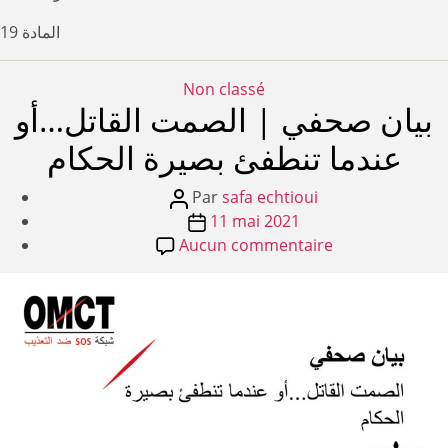
المادة 19
Catégories
Non classé
بيان صحفي | الصمت القاتل…أو
عندما تنطفئ بصيرة الحكام
Auteur
Par
safa echtioui
de
Date
11 mai 2021
l’article
de
sur
Aucun commentaire
بيان
l’article
صحفي
|
الصمت
القاتل…
أو
عندما
تنطفئ