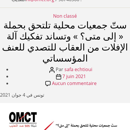
Catégories
Non classé
ستّ جمعيات محلية تلتحق بحملة
« إلى متى؟ » وتساند تفكيك آلة
الإفلات من العقاب للتصدي للعنف
المؤسساتي
Auteur
Par
safa echtioui
de
Date
7 juin 2021
l’article
de
sur
Aucun commentaire
ستّ
l’article
تونس في 4 جوان 2021
جمعيات
محلية
تلتحق
بحملة
« إلى