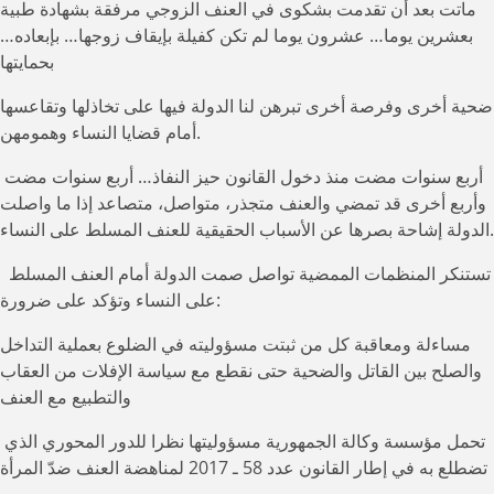
ماتت بعد أن تقدمت بشكوى في العنف الزوجي مرفقة بشهادة طبية
بعشرين يوما… عشرون يوما لم تكن كفيلة بإيقاف زوجها… بإبعاده…
بحمايتها
ضحية أخرى وفرصة أخرى تبرهن لنا الدولة فيها على تخاذلها وتقاعسها
أمام قضايا النساء وهمومهن.
أربع سنوات مضت منذ دخول القانون حيز النفاذ… أربع سنوات مضت
وأربع أخرى قد تمضي والعنف متجذر، متواصل، متصاعد إذا ما واصلت
الدولة إشاحة بصرها عن الأسباب الحقيقية للعنف المسلط على النساء.
تستنكر المنظمات الممضية تواصل صمت الدولة أمام العنف المسلط
على النساء وتؤكد على ضرورة:
مساءلة ومعاقبة كل من ثبتت مسؤوليته في الضلوع بعملية التداخل
والصلح بين القاتل والضحية حتى نقطع مع سياسة الإفلات من العقاب
والتطبيع مع العنف
تحمل مؤسسة وكالة الجمهورية مسؤوليتها نظرا للدور المحوري الذي
تضطلع به في إطار القانون عدد 58 ـ 2017 لمناهضة العنف ضدّ المرأة