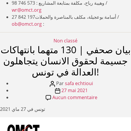
وهيبة رباح، مكلفة بمتابعة المشاريع : 98 746 573 /
wr@omct.org
أسامة بوعجيلة، مكلف بالمناصرة والحملات27 842 197 /
ob@omct.org
:
Catégories
Non classé
بيان صحفي | 130 متهما بانتهاكات
جسيمة لحقوق الانسان يتجاهلون
العدالة في تونس!
Auteur
Par
safa echtioui
de
Date
27 mai 2021
l’article
de
sur
Aucun commentaire
بيان
l’article
تونس في 27 ماي 2021
صحفي
|
130