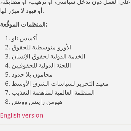
على العمل دون تدخّل سياسي، أو ترهيب، أو مضايقة،
أو قيود لا مبرّر لها.
المنظمات الموقّعة:
أكسس ناو
الأورو-متوسطية للحقوق
الخدمة الدولية لحقوق الإنسان
اللجنة الدولية للحقوقيين
محامون بلا حدود
معهد التحرير لسياسات الشرق الأوسط
المنظمة العالمية لمناهضة التعذيب
هيومن رايتس ووتش
English version