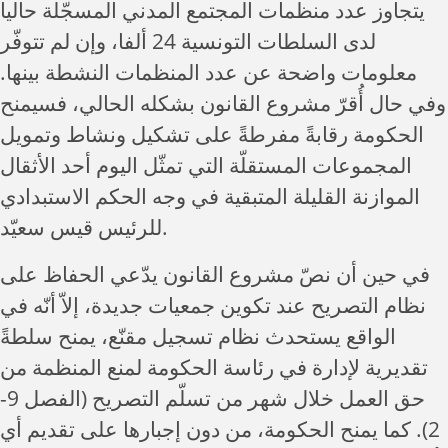
يتجاوز عدد منظمات المجتمع المدني المسجّلة حاليا
لدى السلطات التونسية 24 ألفا، وإن لم تتوفّر
معلومات واضحة عن عدد المنظمات النشطة بينها.
وفي حال أُقرّ مشروع القانون بشكله الحالي، فسيمنح
الحكومة رقابةً مفرطةً على تشكيل ونشاط وتمويل
المجموعات المستقلّة التي تمثّل اليوم أحد الأثقال
الموازنة القليلة المتبقية في وجه الحكم الاستبدادي
للرئيس قيس سعيّد.
في حين أن نصّ مشروع القانون يدّعي الحفاظ على
نظام التصريح عند تكوين جمعيات جديدة، إلاّ أنّه في
الواقع يستحدث نظام تسجيل مقنّع، يمنح سلطةً
تقديرية لإدارة في رئاسة الحكومة لمنع المنظمة من
حق العمل خلال شهر من تسلّم التصريح (الفصل 9-
2). كما يمنح الحكومة، من دون إجبارها على تقديم أي