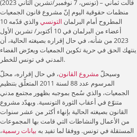
(تونس، 7 نوفمبر/تشرين الثاني 2023) – قالت ثماني
منظمات حقوقية اليوم إنّ مشروع قانون الجمعيات
المطروح أمام البرلمان
التونسي
والذي قدّمه 10
أعضاء من البرلمان في 10 أكتوبر/ تشرين الأول
2023 من شأنه، في حال إقراره بصيغته الحالية، أن
ينتهك الحق في حرية تكوين الجمعيات ويعرّض الفضاء
المدني في تونس للخطر.
وسيحلّ
مشروع القانون
، في حال إقراره، محلّ
المرسوم عدد 88 لسنة 2011 المتعلّق بتنظيم
الجمعيات، والذي سُمح بموجبه بظهور مجتمع مدني
متنوّع في أعقاب الثورة التونسية. ويهدّد مشروع
القانون بصيغته الحالية بإنهاء أكثر من عشر سنوات
من الأعمال والنشاطات التي قامت بها المجموعات
،
بيانات رسمية
المستقلة في تونس. ووفقا لما تفيد به