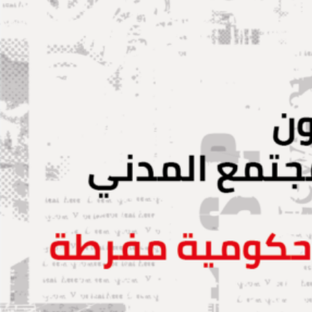
نوفمبر|
يجب
رفض
مشروع
قانون
يهدف
إلى
تفكيك
المجتمع
المدني