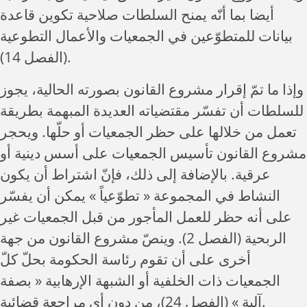
أيضا بما أنّه يمنح السلطات صلاحية تكوين قاعدة
بيانات للمتطوّعين في الجمعيات والأعمال التطوعية
(الفصل 14).
وإذا ما تمّ إقرار مشروع القانون بصورته الحالية، يجوز
للسلطات أن تفسّر مقتضياته العديدة المبهمة بطريقة
تعمل من خلالها على حظر الجمعيات أو حلّها. ويحجر
مشروع القانون تأسيس الجمعيات على أسس دينية أو
عرقية. بالإضافة إلى ذلك، فإنّ اشتراط أن يكون
النشاط في المجموعة « تطوّعياً » يمكن أن يفسّر
على أنه حظر للعمل المأجور من قبل الجمعيات غير
الربحية (الفصل 2). وينصّ مشروع القانون من جهة
أخرى على أن تقوم رئاسة الحكومة بحلّ كلّ
الجمعيات ذات الخلفية أو الشبهة الإرهابية « بصفة
آلية » (الفصل 24)، من دون أي مراجعة قضائية.