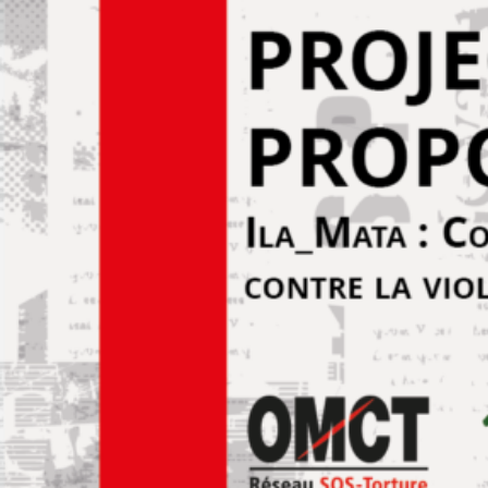
PROJET
Ila_Mata :
Construire
ensemble
un
rempart
contre
la
violence
institutionnelle