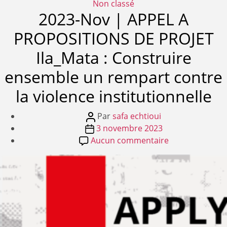
Catégories
Non classé
2023-Nov | APPEL A
PROPOSITIONS DE PROJET
Ila_Mata : Construire
ensemble un rempart contre
la violence institutionnelle
Auteur
Par
safa echtioui
Date
de
3 novembre 2023
de
l’article
sur
Aucun commentaire
l’article
2023-
Nov
|
APPEL
A
PROPOSITIONS
DE