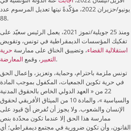
أفريل/نيسان 2022،
أجابت
عنه الدولة التونسية في
يونيو/حزيران 2022، مؤكّدةً نيتها تعديل المرسوم عدد
88.
ومنذ 25 جويلية/تموز 2021، يعمل الرئيس سعيّد على
تفكيك المؤسسات الديمقراطية في تونس، وتقويض
استقلالية القضاء
، وتضييق الخناق على ممارسة
حرية
المعارضة
، وقمع
التعبير
.
تونس ملزمة باحترام، وحماية، وتعزيز، وإعمال الحق
في حرية تكوين الجمعيات، المكفول بموجب المادة
22 من « العهد الدولي الخاص بالحقوق المدنية
والسياسية »، والمادة 10 من الميثاق الأفريقي لحقوق
الإنسان والشعوب. ولا يجوز أن تُفرض أيّ قيود على
ممارسة هذا الحق إلا عندما تكون محدّدة بنص
القانون، وأن تكون ضرورية في مجتمع ديمقراطي؛ أي