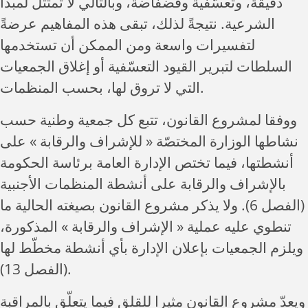
دقيقة، وتعسّفية وفضفاضة، وبالتالي لا تمتثل لمبدأ
الشرعية. نتيجةً لذلك، تبقى هذه المفاهيم عرضةً
لتفسيرات واسعة ومن الممكن أن تستخدمها
السلطات لتبرير القيود التعسّفية أو إغلاق الجمعيات
التي لا تروق لها، بحسب المنظمات.
ووفقا لمشروع القانون، تتبع كل جمعية وطنية حسب
نشاطها الوزارة المختصّة « للإشراف والرقابة » على
أنشطتها، فيما تختص الإدارة العامة برئاسة الحكومة
بالإشراف والرقابة على أنشطة المنظمات الأجنبية
(الفصل 6). ولا يذكر مشروع القانون بصيغته الحالية ما
تنطوي عليه عملية « الإشراف والرقابة » المذكورة،
ويلزم الجمعيات بإعلان الإدارة بأي أنشطة مخطّط لها
(الفصل 13).
ويعدّ مشروع القانون مثيرا للقلق فيما يتعلّق بالمراقبة