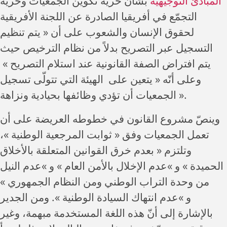
المبادئ التوجيهية
بشأن حرية تكوين الجمعيات وحرية
التجمّع في أفريقيا الصادرة عن اللجنة الأفريقية
لحقوق الإنسان والشعوب على أن « يتم تنظيم
التسجيل عبر التصريح بدلاً من نظام الترخيص حيث
يتم افتراض الصفة القانونية عند استلام التصريح »
وعلى أنّه « يتعين على الهيئة التي تتولّى تسجيل
الجمعيات أن تؤدي وظائفها بحيادية ونزاهة ».
وينصّ مشروع القانون في خطوطه العريضة على أن
تعمل الجمعيات وفق « ثوابت المرجعية الوطنية »،
وتلتزم « بعدم خرق القوانين المتعلقة بالأخلاق
الحميدة » و »عدم الإخلال بالأمن العام » و »عدم النيل
من وحدة التراب الوطني ومن النظام الجمهوري »
و »عدم انتهاك السيادة الوطنية ». ومن الجدير
بالإشارة إلى أنّ هذه اللغة المستخدمة مبهمة، وغير