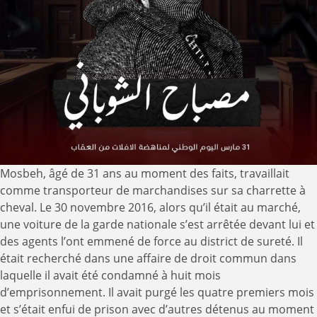
Mosbeh, âgé de 31 ans au moment des faits, travaillait
comme transporteur de marchandises sur sa charrette à
cheval. Le 30 novembre 2016, alors qu’il était au marché,
une voiture de la garde nationale s’est arrêtée devant lui et
des agents l’ont emmené de force au district de sureté. Il
était recherché dans une affaire de droit commun dans
laquelle il avait été condamné à huit mois
d’emprisonnement. Il avait purgé les quatre premiers mois
et s’était enfui de prison avec d’autres détenus au moment