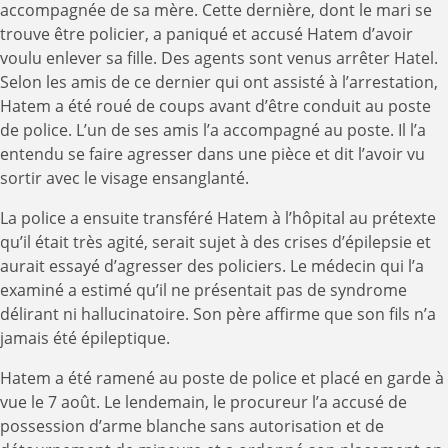
accompagnée de sa mère. Cette dernière, dont le mari se
trouve être policier, a paniqué et accusé Hatem d’avoir
voulu enlever sa fille. Des agents sont venus arrêter Hatel.
Selon les amis de ce dernier qui ont assisté à l’arrestation,
Hatem a été roué de coups avant d’être conduit au poste
de police. L’un de ses amis l’a accompagné au poste. Il l’a
entendu se faire agresser dans une pièce et dit l’avoir vu
sortir avec le visage ensanglanté.
La police a ensuite transféré Hatem à l’hôpital au prétexte
qu’il était très agité, serait sujet à des crises d’épilepsie et
aurait essayé d’agresser des policiers. Le médecin qui l’a
examiné a estimé qu’il ne présentait pas de syndrome
délirant ni hallucinatoire. Son père affirme que son fils n’a
jamais été épileptique.
Hatem a été ramené au poste de police et placé en garde à
vue le 7 août. Le lendemain, le procureur l’a accusé de
possession d’arme blanche sans autorisation et de