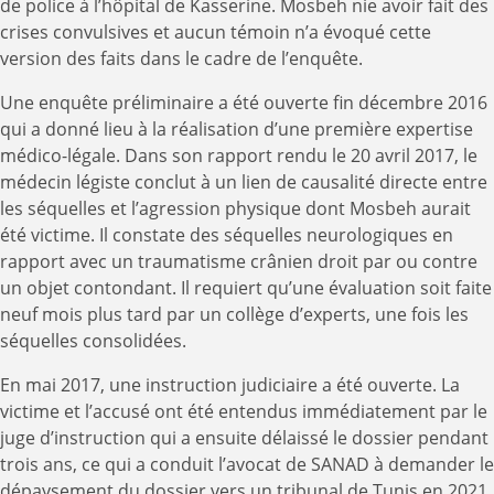
de police à l’hôpital de Kasserine. Mosbeh nie avoir fait des
crises convulsives et aucun témoin n’a évoqué cette
version des faits dans le cadre de l’enquête.
Une enquête préliminaire a été ouverte fin décembre 2016
qui a donné lieu à la réalisation d’une première expertise
médico-légale. Dans son rapport rendu le 20 avril 2017, le
médecin légiste conclut à un lien de causalité directe entre
les séquelles et l’agression physique dont Mosbeh aurait
été victime. Il constate des séquelles neurologiques en
rapport avec un traumatisme crânien droit par ou contre
un objet contondant. Il requiert qu’une évaluation soit faite
neuf mois plus tard par un collège d’experts, une fois les
séquelles consolidées.
En mai 2017, une instruction judiciaire a été ouverte. La
victime et l’accusé ont été entendus immédiatement par le
juge d’instruction qui a ensuite délaissé le dossier pendant
trois ans, ce qui a conduit l’avocat de SANAD à demander le
dépaysement du dossier vers un tribunal de Tunis en 2021.