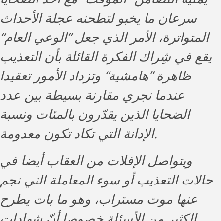
سرعان ما يخبو لتطحنه عجلة الأحداث
المتواترة، الأمر الذي جعل ”الوعي العام“
يقع في شِراك الفكرة القائلة بأن التعذيب
ظاهرة ”هامشية“ وتزداد الأمور تعقيدا
عندما نجري مقارنة بسيطة بين عدد
الضحايا الذين يقدّرون بالمئات ونسبة
الإدانة التي تكاد تكون معدومة.
ويتواصل الإفلات من العقاب أيضا في
حالات التعذيب أو سوء المعاملة التي نجم
عنها موت مستراب، وهو ما بات يطرح
الكثير من الأسئلة خصوصا أنّ شهادات