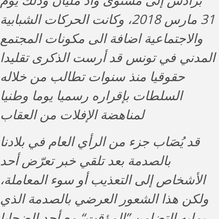
برادس إلى مستوى واد مليان وذلك يوم
31 مارس 2018، وكانت الحركات الشبابية
والاجتماعية اضافة الى مكونات المجتمع
المدني في تونس قد أرست الذكرى تقليدا
حقوقيا منذ سنوات تطالب من خلاله
السلطات بإقراره رسميا يوما وطنيا
لمناهضة الإفلات من العقاب
قد يُصَاب جزء من الرأي العام في بلادنا
بالصدمة بعد تلقي خبر تعرّض أحد
الأشخاص إلى التعذيب أو سوء المعاملة،
ولكن هذا الشعور العرضي بالصدمة الذي
يمليه التضامن ”المؤقت“ مع أحد الضحايا