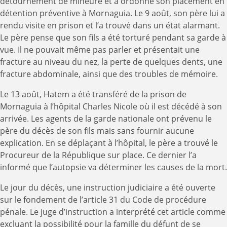
détournement de mineure et a ordonné son placement en
détention préventive à Mornaguia. Le 9 août, son père lui a
rendu visite en prison et l’a trouvé dans un état alarmant.
Le père pense que son fils a été torturé pendant sa garde à
vue. Il ne pouvait même pas parler et présentait une
fracture au niveau du nez, la perte de quelques dents, une
fracture abdominale, ainsi que des troubles de mémoire.
Le 13 août, Hatem a été transféré de la prison de
Mornaguia à l’hôpital Charles Nicole où il est décédé à son
arrivée. Les agents de la garde nationale ont prévenu le
père du décès de son fils mais sans fournir aucune
explication. En se déplaçant à l’hôpital, le père a trouvé le
Procureur de la République sur place. Ce dernier l’a
informé que l’autopsie va déterminer les causes de la mort.
Le jour du décès, une instruction judiciaire a été ouverte
sur le fondement de l’article 31 du Code de procédure
pénale. Le juge d’instruction a interprété cet article comme
excluant la possibilité pour la famille du défunt de se