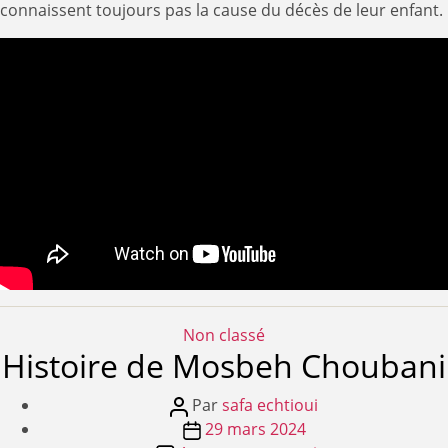
connaissent toujours pas la cause du décès de leur enfant.
Catégories
Non classé
Histoire de Mosbeh Choubani
Auteur
Par
safa echtioui
de
Date
29 mars 2024