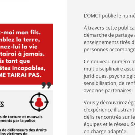
L’OMCT publie le numér
À travers cette public
démarche de partage a
enseignements tirés du
personnes accompagn
Ce nouveau numéro me
multidisciplinaire ass
juridiques, psychologiq
sensibilisation, de re
avec nos partenaires.
Vous y découvrirez ég
d’expérience illustra
défis rencontrés sur l
équipes et le réseau S
en charge adaptée.