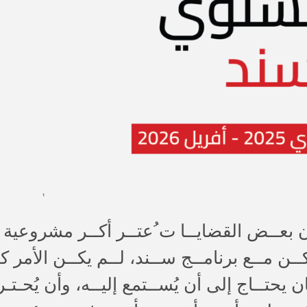
ــن مــع برنامــج ســند، لــم يكــن الأمر كذل
ن يحتــاج إلى أن يُســتمع إليــه، وأن يُحـت