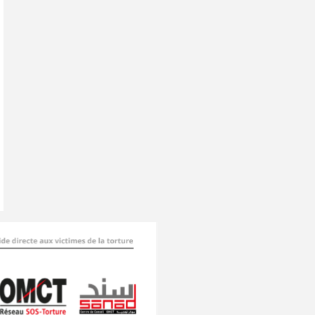
OMCT_T2-
2026