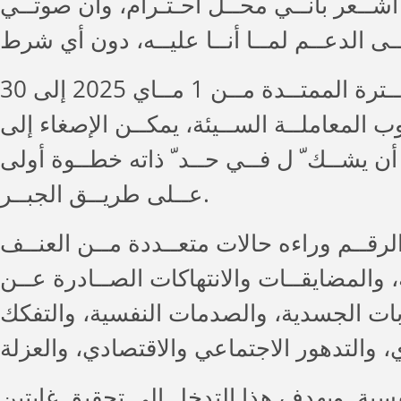
. أشــعر بأنــي محــل احـتـرام، وأن صوتــي
تجسد هــذه الشــهادة، الــي أوردهــا برنامــج ســند فــي تقريــره الســنوي للفــترة الممتــدة مــن 1 مــاي 2025 إلى 30
 ضروب المعاملــة الســيئة، يمكــن الإصغاء إلى
 أن يشــك ّ ل فــي حــد ّ ذاته خطــوة أولى
عــلى طريــق الجبــر.
 جديــدًا. ويخفــي هــذا الرقــم وراءه حالات متعــددة مــن العنــف
، والمضايقــات والانتهاكات الصــادرة عــن
ابات الجسدية، والصدمات النفسية، والتفكك
فسية. ويهدف هذا التدخل إلى تحقيق غايتين