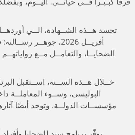
فرقاً كبـيـرا فــي حياتــي. اليــوم، وبفضل
أفريــل 2026، جوهــر 
الضحايــا، والتعامــل مــع رواياتهــم
البوليسي، وســوء المعاملــة داخـ
مؤسســات الدولــة. وتوجد أيضًا آثار
يوفّر برنامج سند للضحايا وأفراد