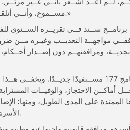
كــم، لــم أعــد أشــعر بأنــي غــير مرئــي
مســموع، وأنــي أتلقــى الدعــم لمــا أنــا عليــه، دون أي شرط.»
رســالته: ففــي مواجهــة التعذيــب وغيـره مــن
 بجديــة، ومرافقتهــم دون إصــدار أحــكام،
خــلال هــذه الســنة، اســتقبل البرنامج 177 مســتفيدًا
ـل أماكــن الاحتجاز، والوفيــات المسترابة
ها الممتدة على المدى الطويل، ومنها: الإص
الأسري، والتدهور الاجتماعي والاقتصادي، والعزلة.
 أسرهم مرافقة قانونية واجتماعية وطبية ون