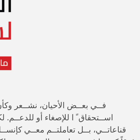
اســتحقاق ً ا للإصغاء أو للدعــم. لك
قناعاتــي، بــل تعاملتــم معــي كإنســا