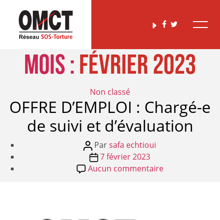
Mois :
février 2023
Catégories
Non classé
OFFRE D’EMPLOI : Chargé-e
de suivi et d’évaluation
Auteur
Par
safa echtioui
de
Date
7 février 2023
l’article
de
sur
Aucun commentaire
l’article
OFFRE
D’EMPLOI
:
Chargé-