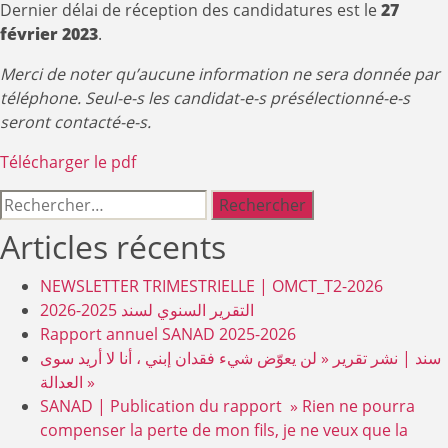
Dernier délai de réception des candidatures est le
27
février 2023
.
Merci de noter qu’aucune information ne sera donnée par
téléphone. Seul-e-s les candidat-e-s présélectionné-e-s
seront contacté-e-s.
Télécharger le pdf
Rechercher :
Articles récents
NEWSLETTER TRIMESTRIELLE | OMCT_T2-2026
التقرير السنوي لسند 2025-2026
Rapport annuel SANAD 2025-2026
سند | نشر تقرير « لن يعوّض شيء فقدان إبني ، أنا لا أريد سوى
العدالة »
SANAD | Publication du rapport » Rien ne pourra
compenser la perte de mon fils, je ne veux que la