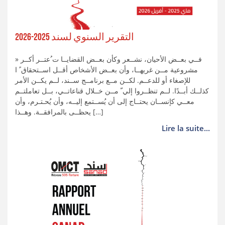
التقرير السنوي لسند 2025-2026
» فــي بعــض الأحيان، نشــعر وكأن بعــض القضايــا ت ُعتــر أكــر
مشروعية مــن غريهــا، وأن بعــض الأشخاص أقــل اســتحقاق ً ا
للإصغاء أو للدعــم. لكــن مــع برنامــج ســند، لــم يكــن الأمر
كذلــك أبــدًا. لــم تنظــروا إلي ّ مــن خــلال قناعاتــي، بــل تعاملتــم
معــي كإنســان يحتــاج إلى أن يُســتمع إليــه، وأن يُحـتـرم، وأن
يحظــى بالمرافقــة. وهــذا […]
Lire la suite...