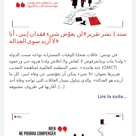
سند | نشر تقرير « لن يعوّض شيء فقدان إبني ، أنا
لا أريد سوى العدالة »
في تونس: عائلات ضحايا الوفيات المسترابة تواجه صمت الدولة
« ولدنا مات ومانعرفوش لا كفاش ولا اعلاش ولدنا هزوه حي ورجعوه
جثة هامدة » تنشر المنظمة العالمية لمناهضة التعذيب (OMCT)
تقريرها بعنوان: «لا شيء يمكن أن يعوّضني عن وفاة ابني، كل ما
أريده هو العدالة»، والذي يتناول مسار العائلات التي تواجه وفاة أحد
أقاربها في ظروف مشبوهة. […]
Lire la suite...