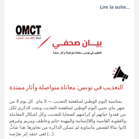
Lire la suite...
التعذيب في تونس: معاناة متواصلة وآثار ممتدة
بمناسبة اليوم الوطني لمناهضة التعذيب — 8 ماي كل يوم 8 من
شهر ماي نحيي اليوم الوطني لمناهضة التعذيب ونجدد الذكرى لكل
من فقدوا حياتهم أو كرامتهم كضحايا للتعذيب وكل اشكال المعاملة
والعقوبة القاسية واللاإنسانية والمهينة حاتم وعاطف ومريم وغيرهم
كانوا مثالا لقصص مأساوية لم تتمكن الذاكرة من تجاوزها: هذا شابٌّ
لقي حتفه إثر تعرّضه […]