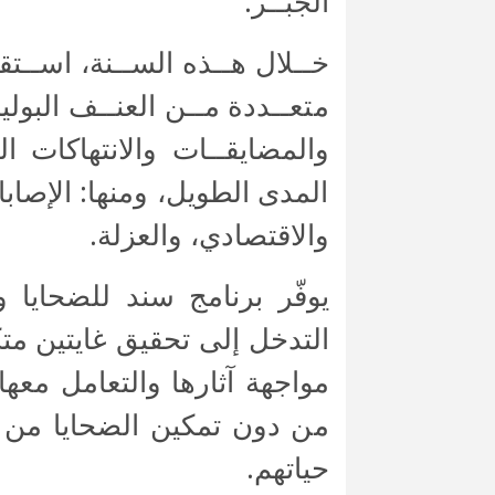
الجبــر.
متعــددة مــن العنــف البولي
والمضايقــات والانتهاكات ا
المدى الطويل، ومنها: الإصا
والاقتصادي، والعزلة.
يوفّر برنامج سند للضحايا 
التدخل إلى تحقيق غايتين متك
مواجهة آثارها والتعامل معه
من دون تمكين الضحايا من ا
حياتهم.