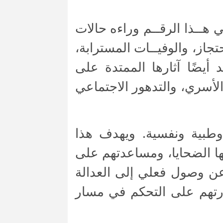
تفيدًا جديــدًا. ويخفــي هــذا الرقــم وراءه حالات
تجاز، والوفيــات المسترابة،
 أيضًا آثارها الممتدة على
لأسري، والتدهور الاجتماعي
 وطبية ونفسية. ويهدف هذا
لها الضحايا، ومساعدتهم على
 عن وصول فعلي إلى العدالة
درتهم على التحكم في مسار