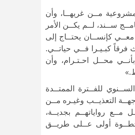
مشروعية مــن غريهــا، وأن
ــج ســند، لــم يكــن الأمر
م معــي كإنســان يحتــاج إلى
 فرقاً كبـيـرا فــي حياتــي.
بأنــي محــل احـتـرام، وأن
ط.»
لســنوي للفــترة الممتــدة
ســالته: ففــي مواجهــة التعذيــب وغيـره مــن
 مــع رواياتهــم بجديــة،
خطــوة أولى عــلى طريــق