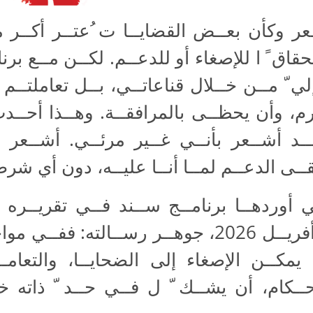
عر وكأن بعــض القضايــا ت ُعتــر أكــر 
ق ً ا للإصغاء أو للدعــم. لكــن مــع برنام
 إلي ّ مــن خــلال قناعاتــي، بــل تعاملتــ
ـرم، وأن يحظــى بالمرافقــة. وهــذا أحــدث
ــد أشــعر بأنــي غــير مرئــي. أشــعر 
ـى الدعــم لمــا أنــا عليــه، دون أي شر
 أوردهــا برنامــج ســند فــي تقريــره ا
مــن 1 مــاي 2025 إلى 30 أفريــل 2026، جوهــر ر
يمكــن الإصغاء إلى الضحايــا، والتعامــل
حــكام، أن يشــك ّ ل فــي حــد ّ ذاته 