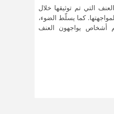
عنف التي تم توثيقها خلال
لمواجهتها. كما يسلّط الضوء،
م أشخاص يواجهون العنف