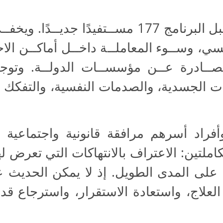
خــلال هــذه الســنة، اســتقبل البرنامج 177 مســ
سي، وســوء المعاملــة داخــل أماكــن الاح
لصــادرة عــن مؤسســات الدولــة. وتوجد
بات الجسدية، والصدمات النفسية، والتفكك ا
وأفراد أسرهم مرافقة قانونية واجتماعية
املتين: الاعتراف بالانتهاكات التي تعرض 
ا على المدى الطويل. إذ لا يمكن الحديث
لعلاج، واستعادة الاستقرار، واسترجاع ق