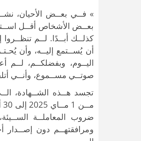
» فــي بعــض الأحيان، نشــ
بعــض الأشخاص أقــل اســتحقا
كذلــك أبــدًا. لــم تنظــروا
أن يُســتمع إليــه، وأن يُحـت
اليــوم، وبفضلكــم، لــم أع
صوتــي مســموع، وأنــي أتلقـ
تجسد هــذه الشــهادة، الــي
ضروب المعاملــة الســيئة، 
ومرافقتهــم دون إصــدار أ