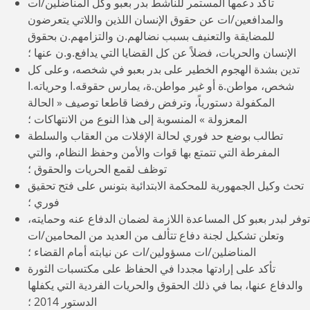
تأكد دعمها المستمر للناشط بدر بعبو وكل المناضلين/ات
والمدافعين/ات عن حقوق الإنسان اللذين واللاتي يتعرضون
للمضايقة والتعنيف بسبب نضالهم.ن والتزامهم.ن بحقوق
الإنسان والحريات، فضلاً عن كل القضايا التي يدافع.و.ن عنها ؛
تدين بشدة الهجوم الخطير على بدر بعبو في شخصه، وعلى كل
شخص، مواطن.ة أو غير مواطن.ة، يمارس حقوقه.ا وحرياته.ا
المكفولة دستورياً، وترفض رفضا قاطعا توصيف « الحالة
المعزولة » المنسوبة إلى هذا النوع من الانتهاكات ؛
تطالب بوضع حد فوري لحالة الإفلات من العقاب والسلطة
المفرطة التي تتمتع بها قوات والأمن وحفظ النظام، والتي
توظف لقمع الحريات والحقوق ؛
تحث وكيل الجمهورية للمحكمة الابتدائية بتونس على فتح تحقيق
فوري ؛
توفر لبدر بعبو كل المساعدة اللازمة لضمان الدفاع عنه وحمايته،
وتعلن تشكيل لجنة دفاع تتألف من العديد من المحامين/ات
المناضلين/ات مسؤولين/ات عن نيابته أمام القضاء ؛
تأكد على إرادتها مجددا في الحفاظ على مكتسبات الثورة
والدفاع عنها، بما في ذلك الحقوق والحريات الفردية التي يكفلها
الدستور 2014 ؛