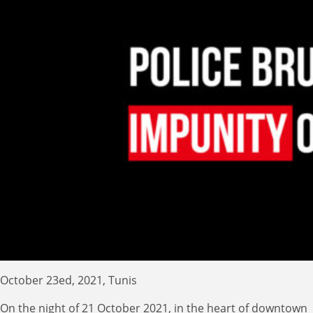
October 23ed, 2021, Tunis
On the night of 21 October 2021, in the heart of downtown