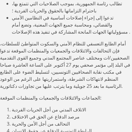
تطالب رئاسة الجمهورية، بموجب الصلاحيات التي تتمتع بها،
باحترام التزاماتها بالحقوق والحريات الفردية ؛
تدعوا إلى إجراء إصلاحات أساسية في النظامين الأمني
والقضائي، ومحاسبة جميع الجهات المعنية، وتضع أمام
مسؤولياتها الجهات المانحة المشاركة في تنفيذ هذه الإصلاحات.
أمام الطابع التعسفي للنظام الأمني والسكوت المتواطئ للسلطات،
فإن التحالفات والائتلافات والجمعيات والمنظمات الموقعة تدعوا
الصحفيين/ات ومختلف عناصر المجتمع المدني وجميع القوى التقدمية
في البلد إلى مؤتمر صحفي يوم 27 أكتوبر على الساعة العاشرة صباحا
في مكتب نقابة الصحافيين التونسيين، لتسليط الضوء على الطابع
المنظم لانتهاكات الشرطة، واستمراريتها على الرغم من الوعود
الرئاسية ما بعد 25 جويلية وما يترتب عليها من تجاوزات دكتاتورية.
الجماعات والائتلافات والجمعيات والمنظمات الموقعة:
الاتلاف المدني من أجل الحريات الفردية
مرصد الدفاع عن الحق في الاختلاف
التحالف من أجل الأمن والحرية
الرابطة التونسية للدفاع عن حقوق الإنسان