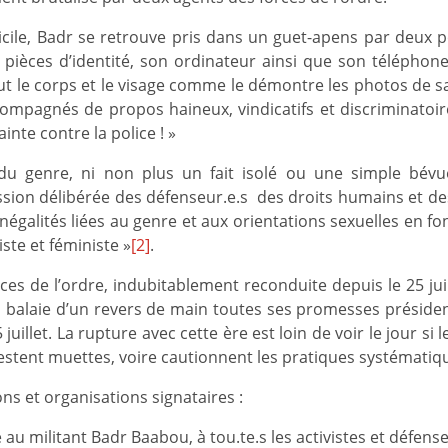
cile, Badr se retrouve pris dans un guet-apens par deux po
pièces d’identité, son ordinateur ainsi que son téléphone
out le corps et le visage comme le démontre les photos de s
ompagnés de propos haineux, vindicatifs et discriminatoires 
ainte contre la police ! »
u genre, ni non plus un fait isolé ou une simple bévue
on délibérée des défenseur.e.s des droits humains et des li
 inégalités liées au genre et aux orientations sexuelles en f
ste et féministe »
[2]
.
es de l’ordre, indubitablement reconduite depuis le 25 juille
d, balaie d’un revers de main toutes ses promesses présiden
uillet. La rupture avec cette ère est loin de voir le jour si 
restent muettes, voire cautionnent les pratiques systématique
tions et organisations signataires :
 au militant Badr Baabou, à tou.te.s les activistes et défens