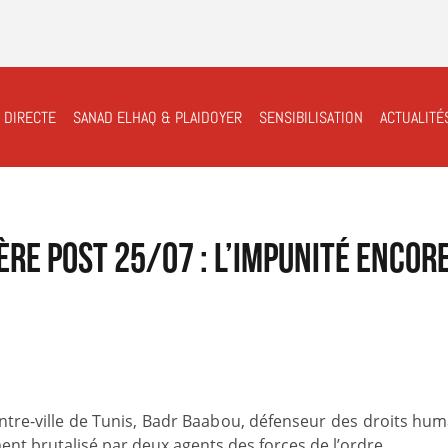
 DIRECTE
SANAD ELHAQ & PLAIDOYER
SENSIBILISATION
ACTUALITÉ
ère post 25/07 : l’impunité encor
ntre-ville de Tunis, Badr Baabou, défenseur des droits hum
ement brutalisé par deux agents des forces de l’ordre.