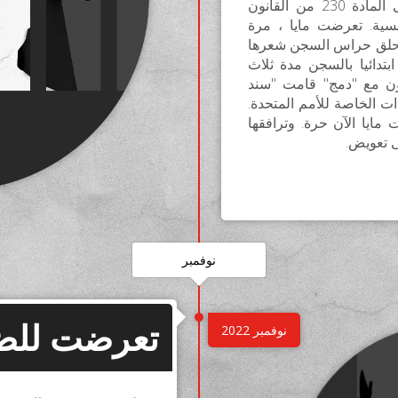
قبل ثم تم تتبعها والحكم عليها بناءا على المادة 230 من القانون
نسية. تعرضت مايا ، مرة
 حلق حراس السجن شعرها
ابتدائيا بالسجن مدة ثلاث
 مع ''دمج'' قامت ''سند
ت الخاصة للأمم المتحدة.
مايا الآن حرة. وترافقها
ى تعويض.
نوفمبر
تعرضت للض