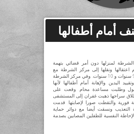
ف أمام أطفالها
لشرطة لمنزلها دون أمر قضائي بتهمة
تم اعتقالها ونقلها إلى مركز الشرطة مع
طفليها البالغين من العمر 9 سنوات و 10 سنوات. وفي مركز الشرطة
د اليدين والإهانة أمام أطفالها لأنها
مول وطلبت مساعدة محام. وقعت على
طلاق سراحها ذهبت غفران إلى المستشفى
فورية والتقطت صورا لإصابتها. قدمت
ة التعذيب ونسقت أيضا مع دوائر حماية
الإحاطة النفسية للطفلين المصابين بصدمة