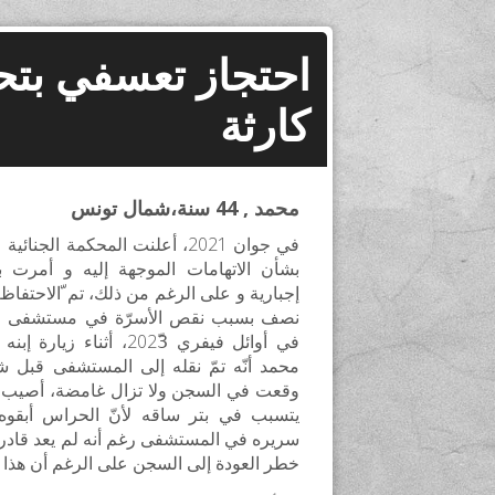
احتجاز تعسفي بتح
كارثة
محمد , 44 سنة،شمال تونس
في جوان 2021، أعلنت المحكمة الج
بشأن الاتهامات الموجهة إليه و أمرت 
إجبارية و على الرغم من ذلك، تم ّالاحتفا
نصف بسبب نقص الأسرّة في مستشفى الر
في أوائل فيفري 2023ّ، أث
محمد أنّه تمّ نقله إلى المستشفى قبل شه
وقعت في السجن ولا تزال غامضة، أصيب 
يتسبب في بتر ساقه لأنّ الحراس أبقوه
سريره في المستشفى رغم أنه لم يعد قادر
خطر العودة إلى السجن على الرغم أن هذا ال