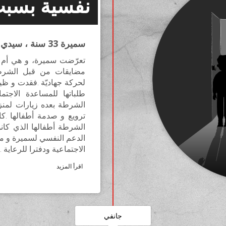
نفسية بسبب
سميرة 33 سنة ، سيدي بوزيد
تعرّضت سميرة، و هي أم لث
مضايقات من قبل الشرطة
لحركة جهاديّة .فقدت و ظ
طلباتها للمساعدة الاجت
الشرطة بعده زيارات لمنز
ترويع و صدمة أطفالها .ك
الشرطة أطفالها الذي كانو
الدعم النفسي لسميرة و م
الاجتماعية ودفترا للرعاية .
اقرأ المزيد
جانفي