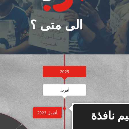
الى متى ؟
2023
أفریل
م نافذة