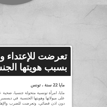
تعرضت للإعتداء وا
بسبب هويتها الجن
مايا 22 سنة ، تونس
مايا، امرأة تونسية متحولة جنسيا، ضحية ع
دون اذن قضائي، وتعرضت للضرب والإهانة 