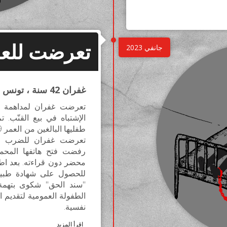
تعرضت للعن
غفران 42 سنة ، تونس
تعرضت غفران لمداهمة ا
الإشتباه في بيع القنّب. 
تعرضت غفران للضرب وتقيي
رفضت فتح هاتفها المح
محضر دون قراءته. بعد ا
للحصول على شهادة طبية 
''سند الحق'' شكوى بتهم
الطفولة العمومية لتقديم 
نفسية.
اقرأ المزيد