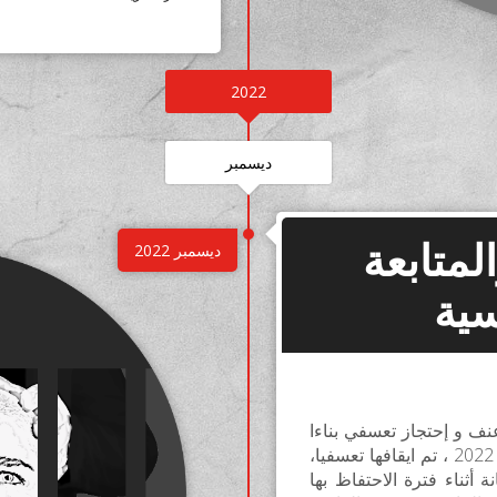
2022
دیسمبر
لمتابعة
سية
نف و إحتجاز تعسفي بناءا
على ميولاتها وهويتها الجنسية. في ديسمبر 2022 ، تم ايقافها تعسفيا،
أثناء فترة الاحتفاظ بها