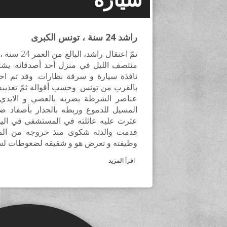
راشد 24 سنة ، تونس الكبرى
تمّ اعتقال را
منتصف الليل في منزل أحد أصدقائه. يش
نافذة سيارة و سرقة نظارات. وقد تم ا
بالقرب من تونس. وحسب أقواله ثمّ تعذيب
عناصر الشرطة بضربه بالعصي و الايدي و
المسيل للدموع وربطه بالجدار بأصفاد ضي
عثرت عليه عائلته في المستشفى في اليوم
قدمت والدته شكوى منذ خروجه من الم
وظيفته و تعرض هو و شقيقه لضغوطات ل
اقرأ المزيد