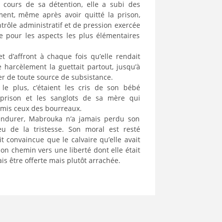
u cours de sa détention, elle a subi des
ment, même après avoir quitté la prison,
ntrôle administratif et de pression exercée
e pour les aspects les plus élémentaires
et d’affront à chaque fois qu’elle rendait
e harcèlement la guettait partout, jusqu’à
ver de toute source de subsistance.
e plus, c’étaient les cris de son bébé
 prison et les sanglots de sa mère qui
rmis ceux des bourreaux.
endurer, Mabrouka n’a jamais perdu son
u de la tristesse. Son moral est resté
oit convaincue que le calvaire qu’elle avait
on chemin vers une liberté dont elle était
is être offerte mais plutôt arrachée.