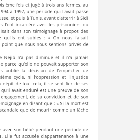
roisième fois et jugé à trois ans fermes, au
1994 à 1997, une période qu’il avait passé
se, et puis à Tunis, avant d’atterrir à Sidi
s l’ont incarcéré avec les prisonniers du
 disait dans son témoignage à propos des
e qu’ils ont subies : « On nous faisait
u point que nous nous sentions privés de
e Néjib n’a pas diminué et il n’a jamais
e parce qu’elle ne pouvait supporter son
is oublié la décision de l’empêcher de
ème cycle, ni l’oppression et l’injustice
n dépit de tout cela, il se sent fier de ses
 qu’il avait enduré est une preuve de son
n engagement, de sa conviction et de son
émoignage en disant que : « Si la mort est
un scandale que de mourir comme un lâche
e avec son bébé pendant une période de
1. Elle fut accusée d’appartenance à une