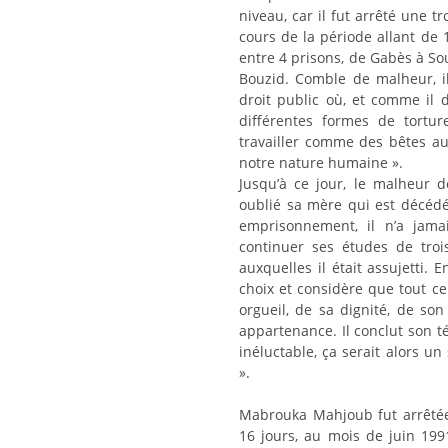
niveau, car il fut arrêté une t
cours de la période allant de 
entre 4 prisons, de Gabès à Sous
Bouzid. Comble de malheur, il
droit public où, et comme il
différentes formes de tortur
travailler comme des bêtes a
notre nature humaine ».
Jusqu’à ce jour, le malheur d
oublié sa mère qui est décédé
emprisonnement, il n’a jama
continuer ses études de troisi
auxquelles il était assujetti. E
choix et considère que tout ce
orgueil, de sa dignité, de so
appartenance. Il conclut son t
inéluctable, ça serait alors 
».
Mabrouka Mahjoub fut arrêté
16 jours, au mois de juin 199