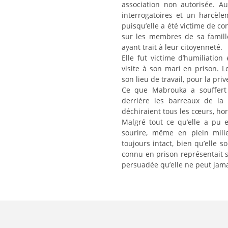
association non autorisée. A
interrogatoires et un harcèle
puisqu’elle a été victime de co
sur les membres de sa famill
ayant trait à leur citoyenneté.
Elle fut victime d’humiliation 
visite à son mari en prison. L
son lieu de travail, pour la pri
Ce que Mabrouka a souffert l
derrière les barreaux de la
déchiraient tous les cœurs, ho
Malgré tout ce qu’elle a pu 
sourire, même en plein milie
toujours intact, bien qu’elle s
connu en prison représentait s
persuadée qu’elle ne peut jama