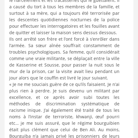
le harcèlement et les tracasseries qui le guettaient. Il
a causé du tort à tous les membres de la famille, et
surtout à sa mère, qui a toujours été terrorisée par
les descentes quotidiennes nocturnes de la police
pour effectuer les interrogatoires et les fouilles avant
de quitter et laisser la maison sens dessus dessous.
Ils ont arrêté son frère et l’ont forcé à s’enrôler dans
l’armée. Sa sœur aînée souffrait constamment de
troubles psychologiques. Sa femme, qu’il considérait
comme une vraie militante, se déplaçait entre la ville
de Kasserine et Sousse, pour passer la nuit sous le
mur de la prison, car la visite avait lieu pendant un
jour alors que le couffin est livré le jour suivant.
« Je ne me souciais guère de ce qu’ils faisaient. Je n’ai
plus rien à perdre. Je suis devenu un militant par
excellence, et ce après avoir subi toutes les
méthodes de discrimination systématique de
racisme inique. J’ai également été traité de tous les
noms à l’instar de terroriste, khwanji, œuf pourri
etc… je me suis assuré, que le régime bourguibien
était plus clément que celui de Ben Ali. Au moins,
Bourguiba n’a jamais privé les prisonniers de leurs