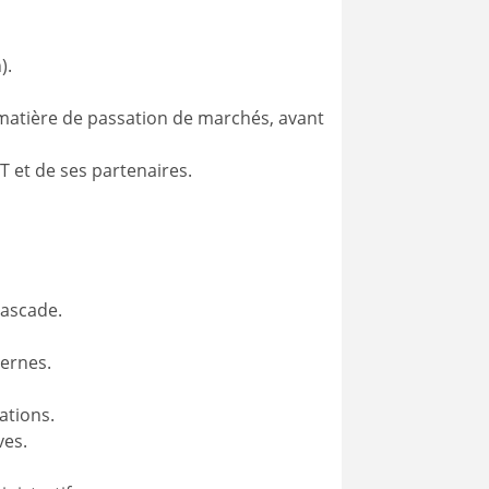
).
 matière de passation de marchés, avant
T et de ses partenaires.
cascade.
ternes.
ations.
ves.