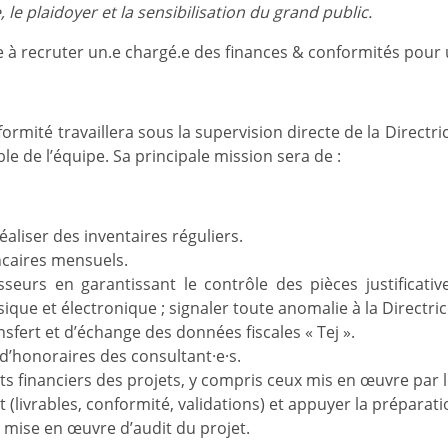
, le plaidoyer et la sensibilisation du grand public.
 à recruter un.e chargé.e des finances & conformités pour 
nformité travaillera sous la supervision directe de la Direct
e de l’équipe. Sa principale mission sera de :
éaliser des inventaires réguliers.
caires mensuels.
sseurs en garantissant le contrôle des pièces justifica
sique et électronique ; signaler toute anomalie à la Directri
nsfert et d’échange des données fiscales « Tej ».
 d’honoraires des consultant·e·s.
ts financiers des projets, y compris ceux mis en œuvre par l
t (livrables, conformité, validations) et appuyer la prépar
a mise en œuvre d’audit du projet.