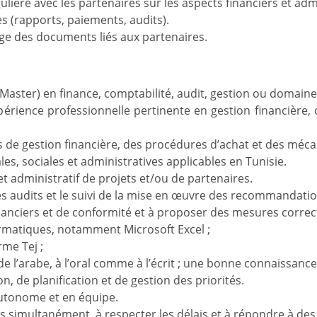
ère avec les partenaires sur les aspects financiers et admi
s (rapports, paiements, audits).
ivage des documents liés aux partenaires.
Master) en finance, comptabilité, audit, gestion ou domaine
rience professionnelle pertinente en gestion financière, c
de gestion financière, des procédures d’achat et des méca
es, sociales et administratives applicables en Tunisie.
et administratif de projets et/ou de partenaires.
s audits et le suivi de la mise en œuvre des recommandatio
financiers et de conformité et à proposer des mesures correc
formatiques, notamment Microsoft Excel ;
me Tej ;
de l’arabe, à l’oral comme à l’écrit ; une bonne connaissance
n, de planification et de gestion des priorités.
autonome et en équipe.
rs simultanément, à respecter les délais et à répondre à d