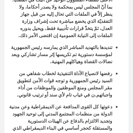
بما أنّ المجلس ليس بمحكمة ولا يصدر أحكاما، ولا
ينظر إلاّ في الملفات التي تحال إليه من قبل جهاز
التفقديّة الذي يخضع مباشرة تحت إشراف وزارة
العدل، ثمّ يتخذّ قرارات تأديبية فقط، ويحيل بدوره
الملفات إلى النيابة العمومية إن اقتضى الأمر ذلك.
تنديدها بالتهديد المباشر الذي يمارسه رئيس الجمهورية
لمؤسسة دستورية تم تكريسها إثر مسار تشاركي وبعد
نضالات القضاة وهياكلهم المهنية.
رفضها لانصياع الأداة التنفيذية لخطاب شفاهي من
السيد رئيس الجمهورية و توجه قوات الأمن لتطويق
مقر المجلس ومنع الموظفين والموظفات من أداء
واجباتهم.ن في غياب تام لأي سند أو ترتيب قانوني
.
دعوتها كل القوى المدافعة عن الديمقراطية وعن مدنية
الدولة من منظمات المجتمع المدني إلى توحيد الجهود
وتجديد الالتزام بالدفاع عن الهيئات الدستورية
والمستقلة كحجر أساسي في البناء الديمقراطي الذي