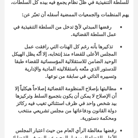
للسلطة التنفيذية في ظلّ نظام يجمع فيه بيده كل السلطات،
يهم المنظمات والجمعيات الممضية أسفله أن تعبّر عن
:
رفضها المبدئي لأيّ تدخل من السلطة التنفيذية في
عمل السلطة القضائية.
تذكيرها بأنه رغم كل الهنات التي رافقت عمل
المجلس الأعلى للقضاء منذ إنتخابه، إلا أنّه يظل الهيكل
الوحيد الضامن للاستقلالية المؤسساتية للقضاء طبقا
للدستور الذي متّعه باستقلاليته المادية والإدارية
وتسييره الذاتي في سابقة من نوعها.
مطالبتها بإصلاح المنظومة القضائية إصلاحاً هيكلياً إلا
أن الإصلاح لا يمكن أن يكون بتجميع السلط وتركيزها
بيد شخص واحد في ظرف استثنائي تغيب فيه ركائز
دولة القانون ودفاعاتها من مجلس تشريعي منتخب
ومحكمة دستورية.
رفضها مغالطة الرأي العام من حيث اعتبار المجلس
الأعلى للقضاء المسؤول الوحيد عن البت في القضايا؛