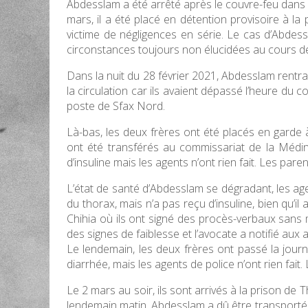
Abdesslam a été arrêté après le couvre-feu dans la
mars, il a été placé en détention provisoire à la p
victime de négligences en série. Le cas d’Abd
circonstances toujours non élucidées au cours de l
Dans la nuit du 28 février 2021, Abdesslam rentra
la circulation car ils avaient dépassé l’heure du 
poste de Sfax Nord.
Là-bas, les deux frères ont été placés en garde à
ont été transférés au commissariat de la Médina
d’insuline mais les agents n’ont rien fait. Les pa
L’état de santé d’Abdesslam se dégradant, les agen
du thorax, mais n’a pas reçu d’insuline, bien qu’i
Chihia où ils ont signé des procès-verbaux sans 
des signes de faiblesse et l’avocate a notifié aux a
Le lendemain, les deux frères ont passé la journ
diarrhée, mais les agents de police n’ont rien fa
Le 2 mars au soir, ils sont arrivés à la prison de 
lendemain matin, Abdesslam a dû être transporté en u