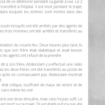
cessé de se détériorer pendant sa garde à vue. Le 2
ransféré à l’hôpital. Il est mort pendant le trajet,
ans lesquels les victimes sont mortes dans des
ousin lorsqu’ils ont été arrêtés par des agents de
t les trois hommes ont été arrêtés et transférés au
iolation du couvre-feu. Deux heures plus tard, ils
s que son frère était diabétique et avait besoin
s les agents ont refusé de la prendre.
a dit à son frère, Abdesslam y a effectué une radio
puis les deux frères ont été transférés au poste de
e qu’ils ne connaissaient pas. Abdesslam montrait
i.
 état critique, souffrant de maux de ventre et de
e sans même les voir.
tré une dose d’insuline, mais cela n’a pas suffi. Le
mort sur le trajet. S’il est établi qu’il n’a pas été