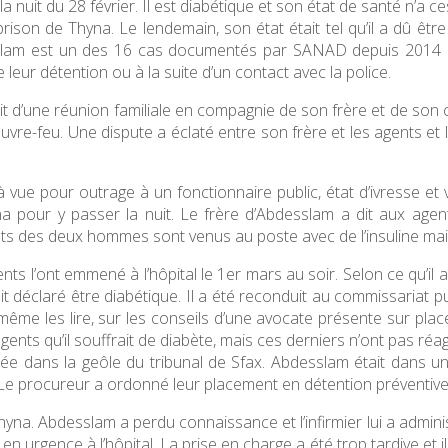
 nuit du 28 février. Il est diabétique et son état de santé n’a 
rison de Thyna. Le lendemain, son état était tel qu’il a dû être t
esslam est un des 16 cas documentés par SANAD depuis 2014 d
eur détention ou à la suite d’un contact avec la police.
it d’une réunion familiale en compagnie de son frère et de son c
couvre-feu. Une dispute a éclaté entre son frère et les agents e
 vue pour outrage à un fonctionnaire public, état d’ivresse et v
 pour y passer la nuit. Le frère d’Abdesslam a dit aux agent
rents des deux hommes sont venus au poste avec de l’insuline mai
ts l’ont emmené à l’hôpital le 1er mars au soir. Selon ce qu’il 
l ait déclaré être diabétique. Il a été reconduit au commissariat 
même les lire, sur les conseils d’une avocate présente sur plac
gents qu’il souffrait de diabète, mais ces derniers n’ont pas réag
ée dans la geôle du tribunal de Sfax. Abdesslam était dans un
it. Le procureur a ordonné leur placement en détention préventiv
Thyna. Abdesslam a perdu connaissance et l’infirmier lui a adminis
rgence à l’hôpital. La prise en charge a été trop tardive et il est 